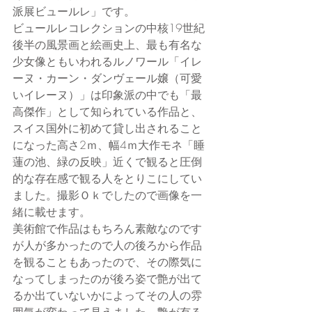
派展ビュールレ」です。
ビュールレコレクションの中核19世紀
後半の風景画と絵画史上、最も有名な
少女像ともいわれるルノワール「イレ
ーヌ・カーン・ダンヴェール嬢（可愛
いイレーヌ）」は印象派の中でも「最
高傑作」として知られている作品と、
スイス国外に初めて貸し出されること
になった高さ2ｍ、幅4ｍ大作モネ「睡
蓮の池、緑の反映」近くで観ると圧倒
的な存在感で観る人をとりこにしてい
ました。撮影Ｏｋでしたので画像を一
緒に載せます。
美術館で作品はもちろん素敵なのです
が人が多かったので人の後ろから作品
を観ることもあったので、その際気に
なってしまったのが後ろ姿で艶が出て
るか出ていないかによってその人の雰