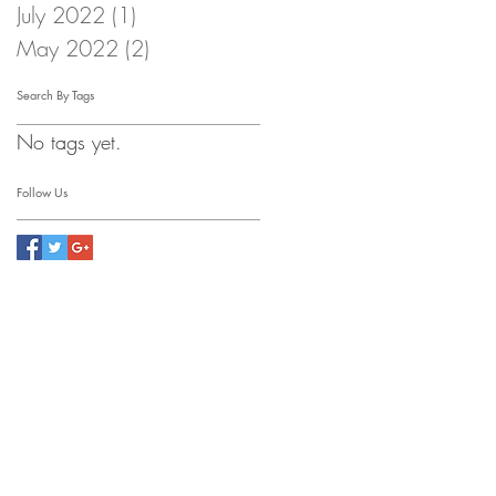
July 2022
(1)
1 post
May 2022
(2)
2 posts
Search By Tags
No tags yet.
Follow Us