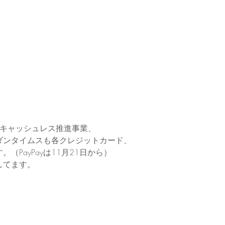
省キャッシュレス推進事業、
ダンタイムスも各クレジットカード、
。（PayPayは11月21日から）
してます。