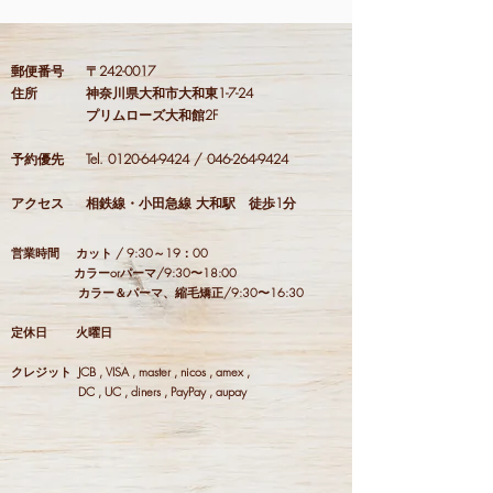
郵便番号 〒242-0017
住所 神奈川県大和市大和東1-7-24
プリムローズ大和館2F
予約優先 Tel.
0120-64-9424
/
046-264-9424
アクセス 相鉄線・小田急線 大和駅 徒歩1分
営業時間 カット / 9:30～19：00
カラーorパーマ/9:30〜18:00
カラー＆パーマ、縮毛矯正/9:30〜16:30
定休日 火曜日
クレジット JCB , VISA , master , nicos , amex ,
DC , UC , diners , PayPay , aupay