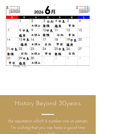
スタッフのおやすみ。
May 15
スタッフのおやすみ。
History Beyond 30years
the reputation which is number one at yamato
I'm wishing that you can have a good time
beautifully.