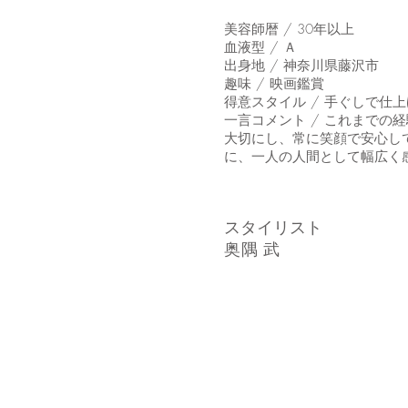
美容師暦 / 30年以上
血液型 / Ａ
出身地 / 神奈川県藤沢市
趣味 / 映画鑑賞
得意スタイル / 手ぐしで仕
一言コメント / これまでの
大切にし、常に笑顔で安心し
に、一人の人間として幅広く
​スタイリスト
奥隅 武