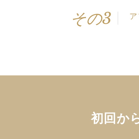
その3
​
初回か