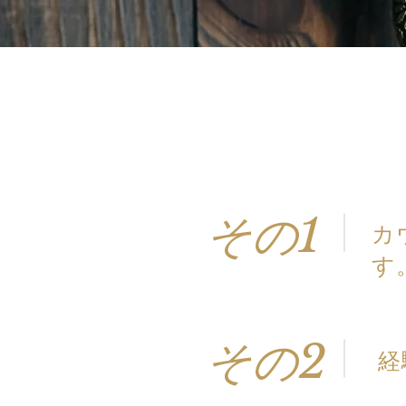
その1
カ
す
その2
​