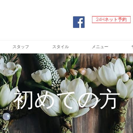
24Hネット予約
24Hネット予約
スタッフ
スタイル
メニュー
​初めての方