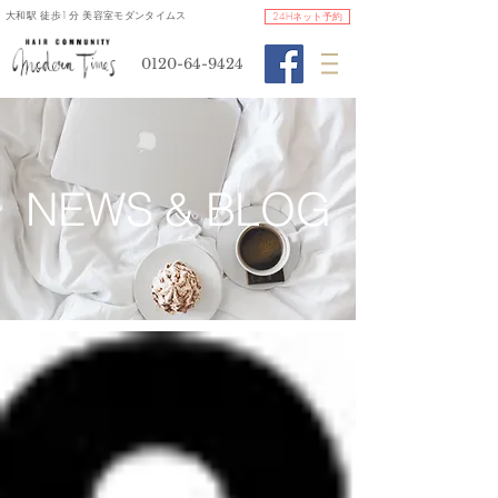
​大和駅 徒歩1分 美容室モダンタイムス
24Hネット予約
0120-64-9424
​NEWS & BLOG