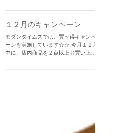
ですか？ ・肌のコンディションをあげ
る ・エイジングケア（年齢に応じたケ
ア） ・トーン補正 ・ハリケアを叶える
など、魅力的なワードいっぱいの商
１２月のキャンペーン
品。 最大の特長となるのは・・・ なん
と『ＨＡＲＩ』...
モダンタイムスでは、買ッ得キャンペ
ーンを実施しています☆☆ 今月１２月
中に、店内商品を２点以上お買い上げ
の方は・・・ 【１０％OFF!!】 ☆おす
すめ☆ これからの時期にぴったりな、
炭酸の全身用化粧水 『FOGSUI』 乾
燥している肌や髪を潤す優れもの♪♪...