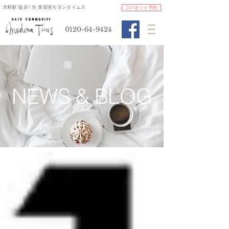
​大和駅 徒歩1分 美容室モダンタイムス
24Hネット予約
0120-64-9424
​NEWS & BLOG