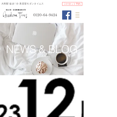
​大和駅 徒歩1分 美容室モダンタイムス
24Hネット予約
0120-64-9424
​NEWS & BLOG