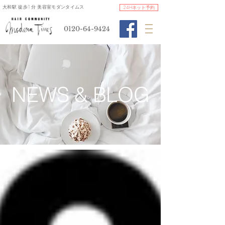
​大和駅 徒歩1分 美容室モダンタイムス
24Hネット予約
0120-64-9424
​NEWS & BLOG