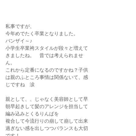
私事ですが、
今年めでたく卒業となりました。　　
バンザイ～♪
小学生卒業袴スタイルが段々と増えて
きましたね。　昔では考えられませ
ん。
これから定番になるのですかね？子供
は親のふところ事情は関係ないて、感
じですね　涙
親として、、じゃなく美容師として早
朝早起きして髪のアレンジを担当して
編み込みとくるりんぱを
複合して今流行りの崩して崩して出来
過ぎない感を出しつつバランスも大切
です！